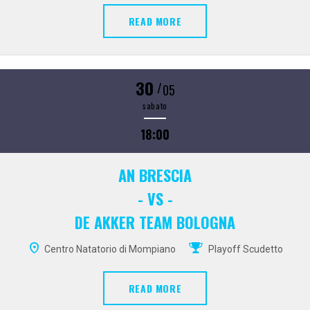
READ MORE
30
/
05
sabato
18:00
AN BRESCIA
- VS -
DE AKKER TEAM BOLOGNA
Centro Natatorio di Mompiano
Playoff Scudetto
READ MORE