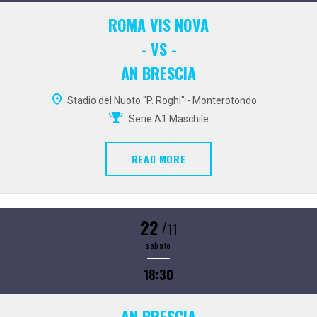
ROMA VIS NOVA
- VS -
AN BRESCIA
Stadio del Nuoto "P. Roghi" - Monterotondo
Serie A1 Maschile
READ MORE
22
/
11
sabato
18:30
AN BRESCIA