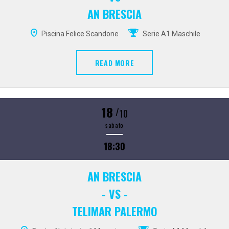
AN BRESCIA
Piscina Felice Scandone
Serie A1 Maschile
READ MORE
18
/
10
sabato
18:30
AN BRESCIA
- VS -
TELIMAR PALERMO