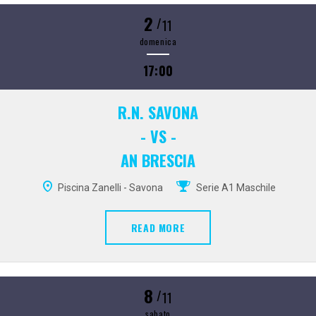
2
/
11
domenica
17:00
R.N. SAVONA
- VS -
AN BRESCIA
Piscina Zanelli - Savona
Serie A1 Maschile
READ MORE
8
/
11
sabato