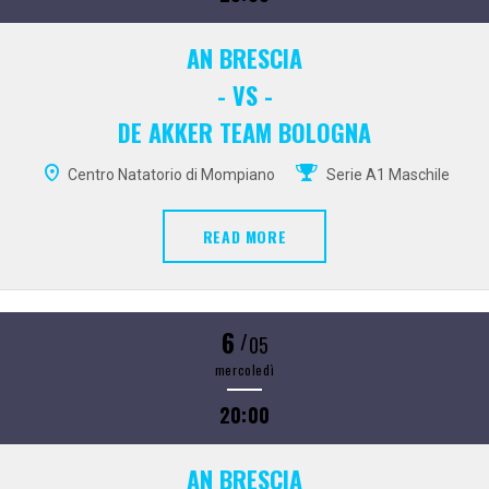
AN BRESCIA
- VS -
DE AKKER TEAM BOLOGNA
Centro Natatorio di Mompiano
Serie A1 Maschile
READ MORE
6
/
05
mercoledì
20:00
AN BRESCIA