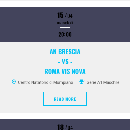
15
/
04
mercoledì
20:00
AN BRESCIA
- VS -
ROMA VIS NOVA
Centro Natatorio di Mompiano
Serie A1 Maschile
READ MORE
18
/
04