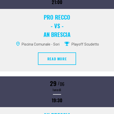
21:00
PRO RECCO
- VS -
AN BRESCIA
Piscina Comunale - Sori
Playoff Scudetto
READ MORE
29
/
06
lunedì
19:30