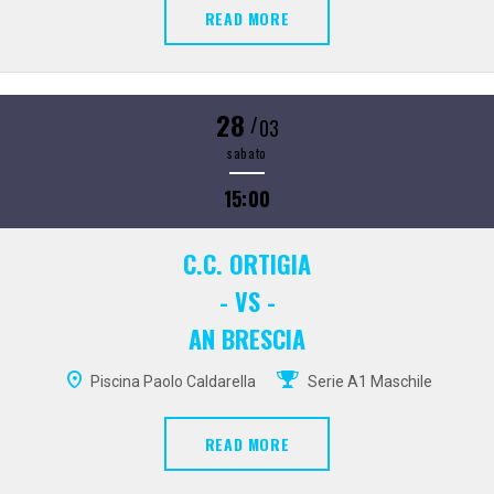
READ MORE
28
/
03
sabato
15:00
C.C. ORTIGIA
- VS -
AN BRESCIA
Piscina Paolo Caldarella
Serie A1 Maschile
READ MORE