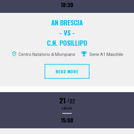
18:30
AN BRESCIA
- VS -
C.N. POSILLIPO
Centro Natatorio di Mompiano
Serie A1 Maschile
READ MORE
21
/
02
sabato
15:00