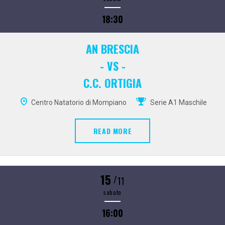
18:30
AN BRESCIA
- VS -
C.C. ORTIGIA
Centro Natatorio di Mompiano
Serie A1 Maschile
READ MORE
15
/
11
sabato
16:00