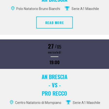
Polo Natatorio Bruno Bianchi
Serie A1 Maschile
READ MORE
27
/
05
mercoledì
19:00
AN BRESCIA
- VS -
PRO RECCO
Centro Natatorio di Mompiano
Serie A1 Maschile