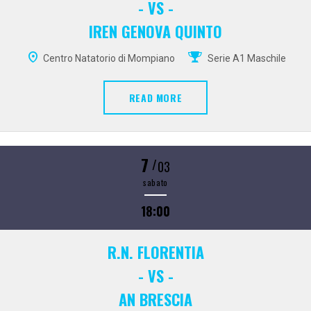
- VS -
IREN GENOVA QUINTO
Centro Natatorio di Mompiano
Serie A1 Maschile
READ MORE
7
/
03
sabato
18:00
R.N. FLORENTIA
- VS -
AN BRESCIA