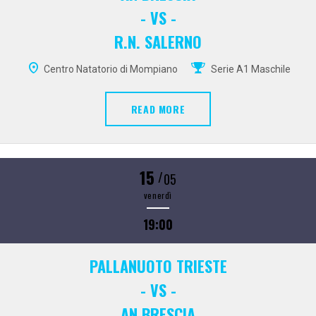
- VS -
R.N. SALERNO
Centro Natatorio di Mompiano
Serie A1 Maschile
READ MORE
15
/
05
venerdì
19:00
PALLANUOTO TRIESTE
- VS -
AN BRESCIA