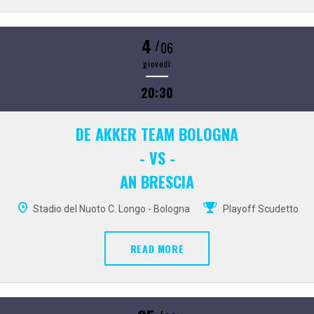
4
/
06
giovedì
20:30
DE AKKER TEAM BOLOGNA
- VS -
AN BRESCIA
Stadio del Nuoto C. Longo - Bologna
Playoff Scudetto
READ MORE