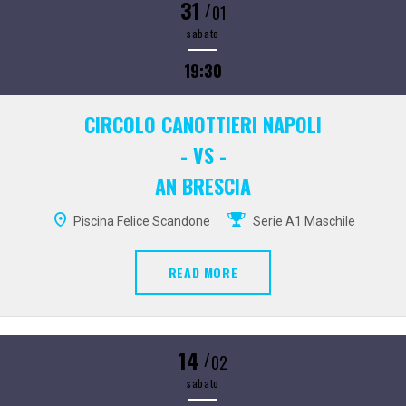
31
/
01
sabato
19:30
CIRCOLO CANOTTIERI NAPOLI
- VS -
AN BRESCIA
Piscina Felice Scandone
Serie A1 Maschile
READ MORE
14
/
02
sabato