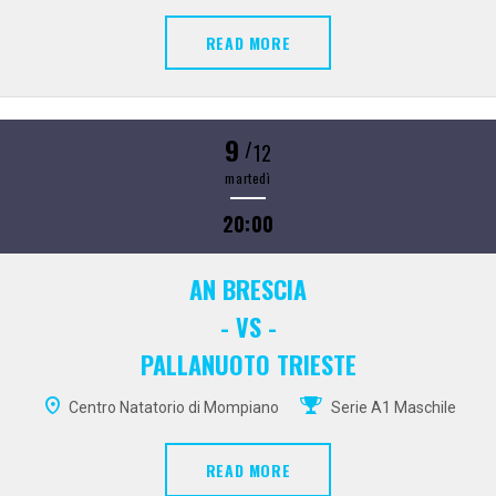
READ MORE
9
/
12
martedì
20:00
AN BRESCIA
- VS -
PALLANUOTO TRIESTE
Centro Natatorio di Mompiano
Serie A1 Maschile
READ MORE