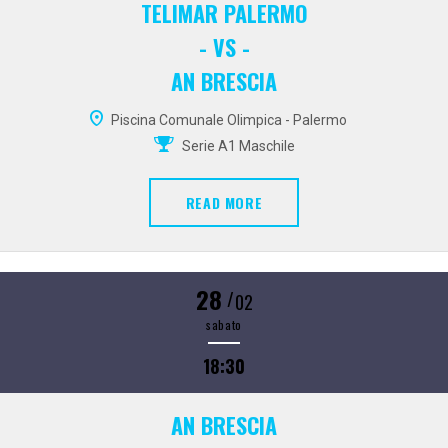
TELIMAR PALERMO
- VS -
AN BRESCIA
Piscina Comunale Olimpica - Palermo
Serie A1 Maschile
READ MORE
28
/
02
sabato
18:30
AN BRESCIA