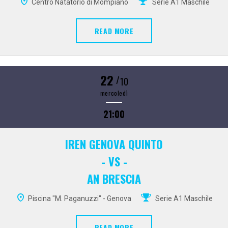
Centro Natatorio di Mompiano
Serie A1 Maschile
READ MORE
22
/
10
mercoledì
21:00
IREN GENOVA QUINTO
- VS -
AN BRESCIA
Piscina "M. Paganuzzi" - Genova
Serie A1 Maschile
READ MORE