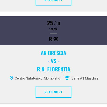
25
/
10
sabato
18:30
AN BRESCIA
- VS -
R.N. FLORENTIA
Centro Natatorio di Mompiano
Serie A1 Maschile
READ MORE