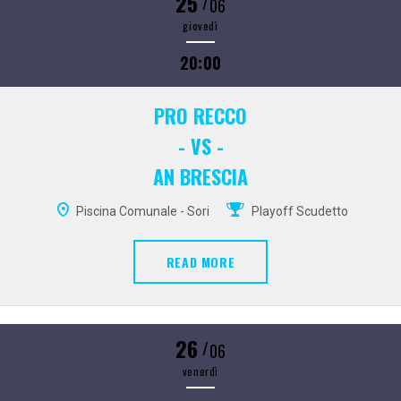
25
/
06
giovedì
20:00
PRO RECCO
- VS -
AN BRESCIA
Piscina Comunale - Sori
Playoff Scudetto
READ MORE
26
/
06
venerdì