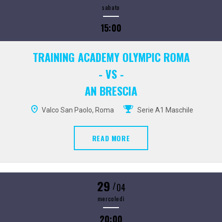
sabato
15:00
TRAINING ACADEMY OLYMPIC ROMA
- VS -
AN BRESCIA
Valco San Paolo, Roma
Serie A1 Maschile
READ MORE
29
/
04
mercoledì
20:00