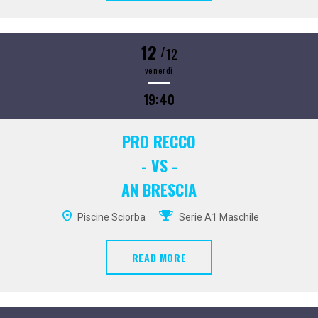
12
/
12
venerdì
19:40
PRO RECCO
- VS -
AN BRESCIA
Piscine Sciorba
Serie A1 Maschile
READ MORE