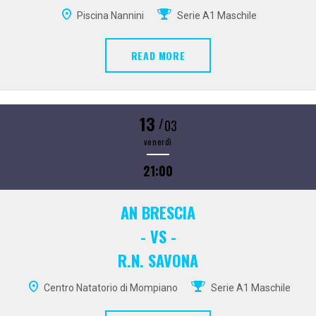
Piscina Nannini
Serie A1 Maschile
READ MORE
13
/
03
venerdì
21:00
AN BRESCIA
- VS -
R.N. SAVONA
Centro Natatorio di Mompiano
Serie A1 Maschile