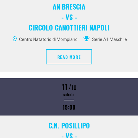
AN BRESCIA
- VS -
CIRCOLO CANOTTIERI NAPOLI
Centro Natatorio di Mompiano
Serie A1 Maschile
READ MORE
11
/
10
sabato
15:00
C.N. POSILLIPO
- VS -