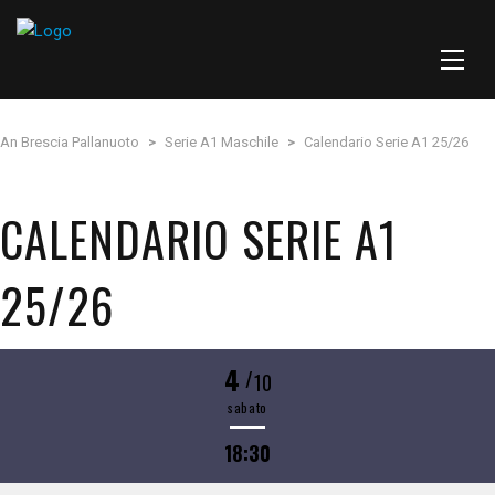
An Brescia Pallanuoto
>
Serie A1 Maschile
>
Calendario Serie A1 25/26
CALENDARIO SERIE A1
25/26
4
/
10
sabato
18:30