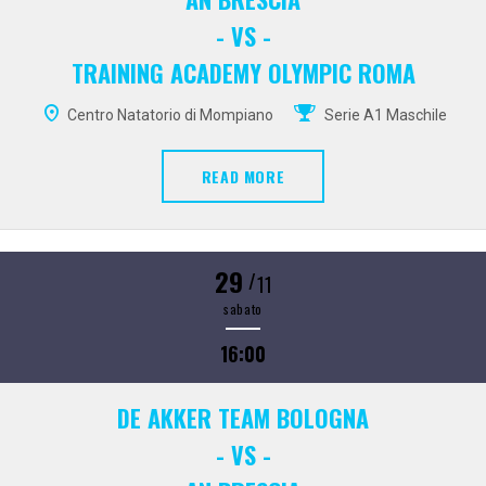
- VS -
TRAINING ACADEMY OLYMPIC ROMA
Centro Natatorio di Mompiano
Serie A1 Maschile
READ MORE
29
/
11
sabato
16:00
DE AKKER TEAM BOLOGNA
- VS -