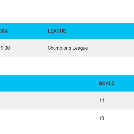
ORA
LEAGUE
19:00
Champions League
GOALS
14
10