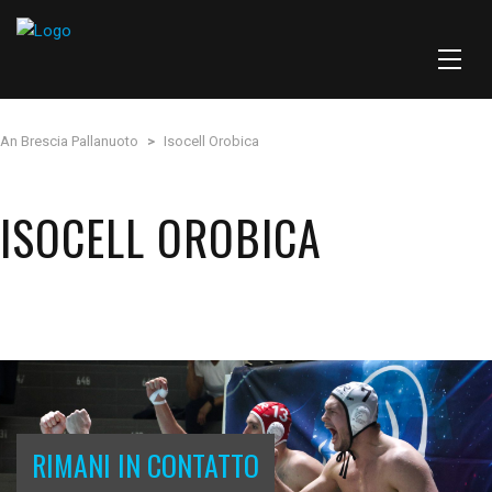
An Brescia Pallanuoto
>
Isocell Orobica
ISOCELL OROBICA
RIMANI IN CONTATTO