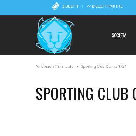
BIGLIETTI
<< BIGLIETTI PARTITE
SOCIETÀ
An Brescia Pallanuoto
>
Sporting Club Quinto 1921
SPORTING CLUB 