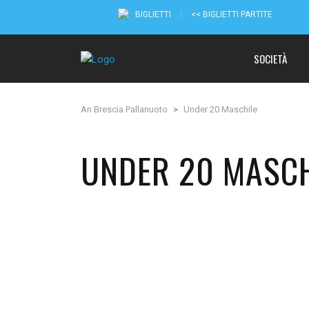
BIGLIETTI
<< BIGLIETTI PARTITE
SOCIETÀ
An Brescia Pallanuoto
>
Under 20 Maschile
UNDER 20 MASCH