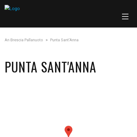
An Brescia Pallanuoto
>
Punta Sant'Anna
PUNTA SANT'ANNA