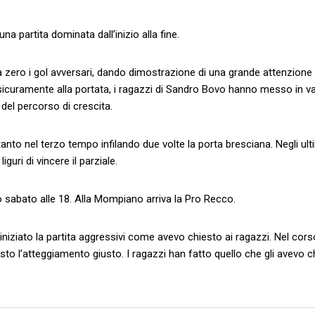
na partita dominata dall’inizio alla fine.
e a zero i gol avversari, dando dimostrazione di una grande attenzione
sicuramente alla portata, i ragazzi di Sandro Bovo hanno messo in v
del percorso di crescita.
anto nel terzo tempo infilando due volte la porta bresciana. Negli ult
guri di vincere il parziale.
sabato alle 18. Alla Mompiano arriva la Pro Recco.
iziato la partita aggressivi come avevo chiesto ai ragazzi. Nel cors
to l’atteggiamento giusto. I ragazzi han fatto quello che gli avevo c