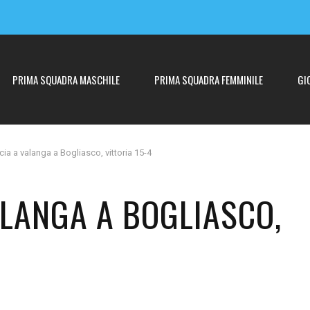
PRIMA SQUADRA MASCHILE
PRIMA SQUADRA FEMMINILE
GI
ia a valanga a Bogliasco, vittoria 15-4
ALANGA A BOGLIASCO,