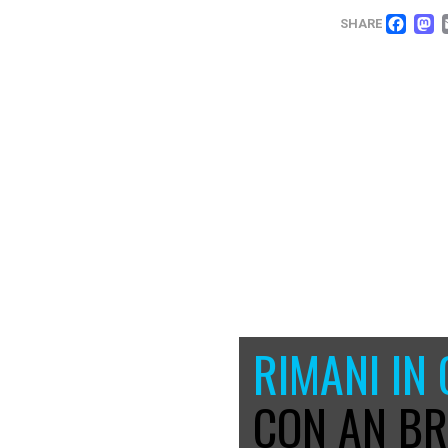
FA
SHARE
RIMANI IN
CON AN BR