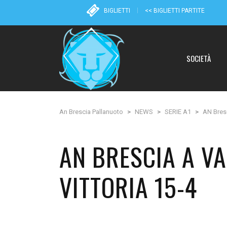
BIGLIETTI
<< BIGLIETTI PARTITE
SOCIETÀ
An Brescia Pallanuoto
>
NEWS
>
SERIE A1
>
AN Bresc
AN BRESCIA A V
VITTORIA 15-4