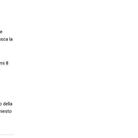
 e
asca la
imi 8
o della
hiesto