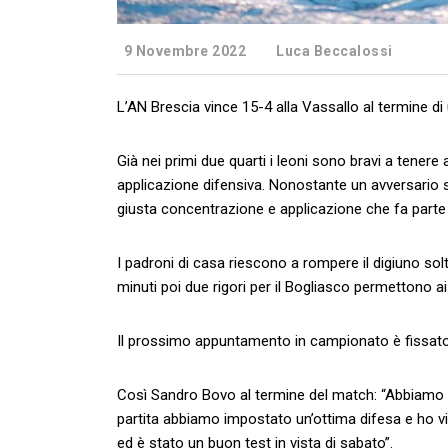
9 Novembre 2022
Luca Beccalossi
L’AN Brescia vince 15-4 alla Vassallo al termine di u
Già nei primi due quarti i leoni sono bravi a tener
applicazione difensiva. Nonostante un avversario 
giusta concentrazione e applicazione che fa parte 
I padroni di casa riescono a rompere il digiuno solt
minuti poi due rigori per il Bogliasco permettono ai li
Il prossimo appuntamento in campionato è fissato 
Così Sandro Bovo al termine del match: “Abbiamo in
partita abbiamo impostato un’ottima difesa e ho vis
ed è stato un buon test in vista di sabato”.