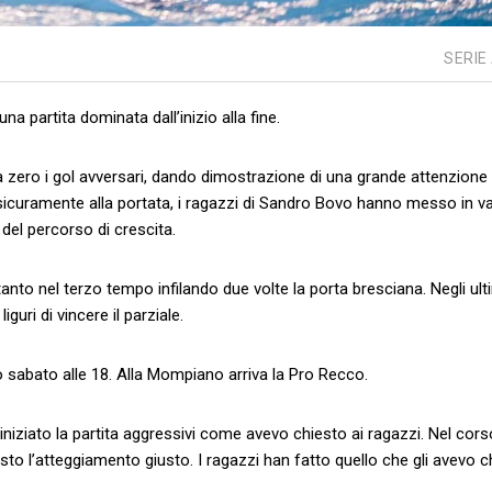
SERIE
na partita dominata dall’inizio alla fine.
e a zero i gol avversari, dando dimostrazione di una grande attenzione
sicuramente alla portata, i ragazzi di Sandro Bovo hanno messo in v
del percorso di crescita.
anto nel terzo tempo infilando due volte la porta bresciana. Negli ult
guri di vincere il parziale.
sabato alle 18. Alla Mompiano arriva la Pro Recco.
iziato la partita aggressivi come avevo chiesto ai ragazzi. Nel cors
to l’atteggiamento giusto. I ragazzi han fatto quello che gli avevo c