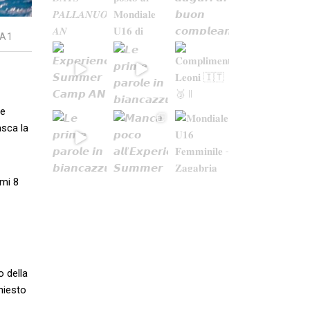
 A1
 e
asca la
imi 8
o della
hiesto