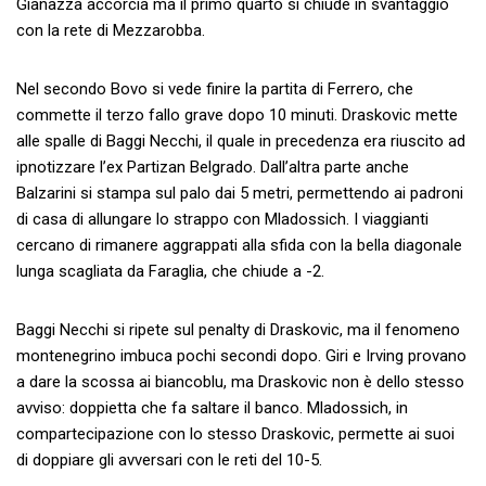
Gianazza accorcia ma il primo quarto si chiude in svantaggio
con la rete di Mezzarobba.
Nel secondo Bovo si vede finire la partita di Ferrero, che
commette il terzo fallo grave dopo 10 minuti. Draskovic mette
alle spalle di Baggi Necchi, il quale in precedenza era riuscito ad
ipnotizzare l’ex Partizan Belgrado. Dall’altra parte anche
Balzarini si stampa sul palo dai 5 metri, permettendo ai padroni
di casa di allungare lo strappo con Mladossich. I viaggianti
cercano di rimanere aggrappati alla sfida con la bella diagonale
lunga scagliata da Faraglia, che chiude a -2.
Baggi Necchi si ripete sul penalty di Draskovic, ma il fenomeno
montenegrino imbuca pochi secondi dopo. Giri e Irving provano
a dare la scossa ai biancoblu, ma Draskovic non è dello stesso
avviso: doppietta che fa saltare il banco. Mladossich, in
compartecipazione con lo stesso Draskovic, permette ai suoi
di doppiare gli avversari con le reti del 10-5.