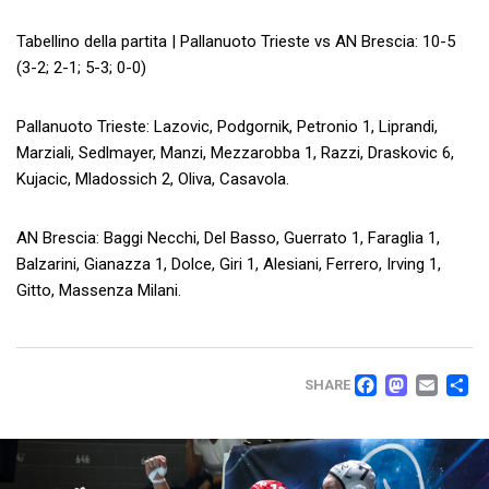
Tabellino della partita | Pallanuoto Trieste vs AN Brescia: 10-5
(3-2; 2-1; 5-3; 0-0)
Pallanuoto Trieste: Lazovic, Podgornik, Petronio 1, Liprandi,
Marziali, Sedlmayer, Manzi, Mezzarobba 1, Razzi, Draskovic 6,
Kujacic, Mladossich 2, Oliva, Casavola.
AN Brescia: Baggi Necchi, Del Basso, Guerrato 1, Faraglia 1,
Balzarini, Gianazza 1, Dolce, Giri 1, Alesiani, Ferrero, Irving 1,
Gitto, Massenza Milani.
FACEB
MAS
EM
C
SHARE