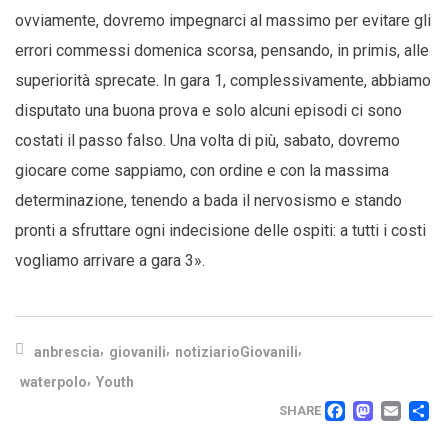
ovviamente, dovremo impegnarci al massimo per evitare gli
errori commessi domenica scorsa, pensando, in primis, alle
superiorità sprecate. In gara 1, complessivamente, abbiamo
disputato una buona prova e solo alcuni episodi ci sono
costati il passo falso. Una volta di più, sabato, dovremo
giocare come sappiamo, con ordine e con la massima
determinazione, tenendo a bada il nervosismo e stando
pronti a sfruttare ogni indecisione delle ospiti: a tutti i costi
vogliamo arrivare a gara 3».
,
,
,
anbrescia
giovanili
notiziarioGiovanili
,
waterpolo
Youth
FACEB
MAS
EM
C
SHARE