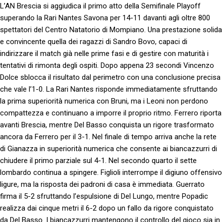
L’AN Brescia si aggiudica il primo atto della Semifinale Playoff
superando la Rari Nantes Savona per 14-11 davanti agli oltre 800
spettatori del Centro Natatorio di Mompiano. Una prestazione solida
e convincente quella dei ragazzi di Sandro Bovo, capaci di
indirizzare il match già nelle prime fasi e di gestire con maturità i
tentativi di rimonta degli ospiti. Dopo appena 23 secondi Vincenzo
Dolce sblocca il risultato dal perimetro con una conclusione precisa
che vale l’1-0. La Rari Nantes risponde immediatamente sfruttando
la prima superiorità numerica con Bruni, ma i Leoni non perdono
compattezza e continuano a imporre il proprio ritmo. Ferrero riporta
avanti Brescia, mentre Del Basso conquista un rigore trasformato
ancora da Ferrero per il 3-1. Nel finale di tempo arriva anche la rete
di Gianazza in superiorità numerica che consente ai biancazzurri di
chiudere il primo parziale sul 4-1. Nel secondo quarto il sette
lombardo continua a spingere. Figlioli interrompe il digiuno offensivo
ligure, ma la risposta dei padroni di casa è immediata. Guerrato
firma il 5-2 sfruttando l’espulsione di Del Lungo, mentre Popadic
realizza dai cinque metri il 6-2 dopo un fallo da rigore conquistato
da Del Basso. I biancazzurri mantengono il controllo del gioco sia in