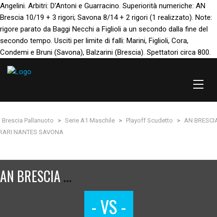
Angelini. Arbitri: D’Antoni e Guarracino. Superiorità numeriche: AN
Brescia 10/19 + 3 rigori; Savona 8/14 + 2 rigori (1 realizzato). Note:
rigore parato da Baggi Necchi a Figlioli a un secondo dalla fine del
secondo tempo. Usciti per limite di falli: Marini, Figlioli, Cora,
Condemi e Bruni (Savona), Balzarini (Brescia). Spettatori circa 800.
 Brescia Pallanuoto
>
Serie A1 Maschile
>
Playoff Scudetto
>
AN BRESCI
RARI NANTES SAVONA
A
N BRESCIA – RARI NANTES SAVONA
- VS -