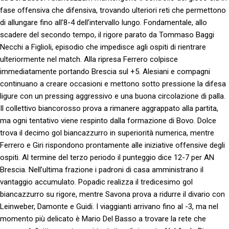
fase offensiva che difensiva, trovando ulteriori reti che permettono
di allungare fino all’8-4 dell’intervallo lungo. Fondamentale, allo
scadere del secondo tempo, il rigore parato da Tommaso Baggi
Necchi a Figlioli, episodio che impedisce agli ospiti di rientrare
ulteriormente nel match. Alla ripresa Ferrero colpisce
immediatamente portando Brescia sul +5. Alesiani e compagni
continuano a creare occasioni e mettono sotto pressione la difesa
ligure con un pressing aggressivo e una buona circolazione di palla.
Il collettivo biancorosso prova a rimanere aggrappato alla partita,
ma ogni tentativo viene respinto dalla formazione di Bovo. Dolce
trova il decimo gol biancazzurro in superiorità numerica, mentre
Ferrero e Giri rispondono prontamente alle iniziative offensive degli
ospiti. Al termine del terzo periodo il punteggio dice 12-7 per AN
Brescia. Nell’ultima frazione i padroni di casa amministrano il
vantaggio accumulato. Popadic realizza il tredicesimo gol
biancazzurro su rigore, mentre Savona prova a ridurre il divario con
Leinweber, Damonte e Guidi. I viaggianti arrivano fino al -3, ma nel
momento più delicato è Mario Del Basso a trovare la rete che