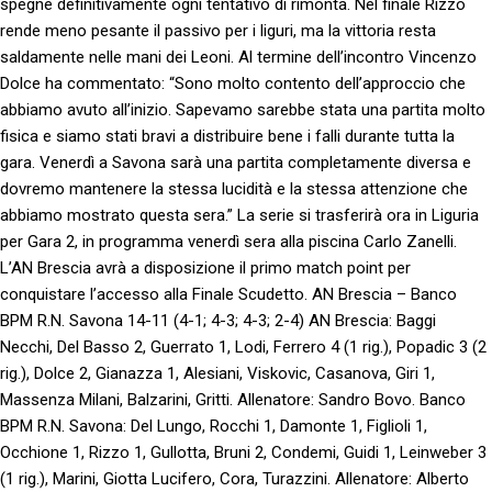
spegne definitivamente ogni tentativo di rimonta. Nel finale Rizzo
rende meno pesante il passivo per i liguri, ma la vittoria resta
saldamente nelle mani dei Leoni. Al termine dell’incontro Vincenzo
Dolce ha commentato: “Sono molto contento dell’approccio che
abbiamo avuto all’inizio. Sapevamo sarebbe stata una partita molto
fisica e siamo stati bravi a distribuire bene i falli durante tutta la
gara. Venerdì a Savona sarà una partita completamente diversa e
dovremo mantenere la stessa lucidità e la stessa attenzione che
abbiamo mostrato questa sera.” La serie si trasferirà ora in Liguria
per Gara 2, in programma venerdì sera alla piscina Carlo Zanelli.
L’AN Brescia avrà a disposizione il primo match point per
conquistare l’accesso alla Finale Scudetto. AN Brescia – Banco
BPM R.N. Savona 14-11 (4-1; 4-3; 4-3; 2-4) AN Brescia: Baggi
Necchi, Del Basso 2, Guerrato 1, Lodi, Ferrero 4 (1 rig.), Popadic 3 (2
rig.), Dolce 2, Gianazza 1, Alesiani, Viskovic, Casanova, Giri 1,
Massenza Milani, Balzarini, Gritti. Allenatore: Sandro Bovo. Banco
BPM R.N. Savona: Del Lungo, Rocchi 1, Damonte 1, Figlioli 1,
Occhione 1, Rizzo 1, Gullotta, Bruni 2, Condemi, Guidi 1, Leinweber 3
(1 rig.), Marini, Giotta Lucifero, Cora, Turazzini. Allenatore: Alberto