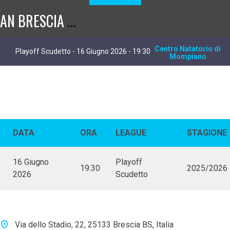
A
N BRESCIA – RARI NANTES SAVONA
Centro Natatorio di
Playoff Scudetto - 16 Giugno 2026 - 19:30
Mompiano
DATA
ORA
LEAGUE
STAGIONE
16 Giugno
Playoff
19:30
2025/2026
2026
Scudetto
Via dello Stadio, 22, 25133 Brescia BS, Italia