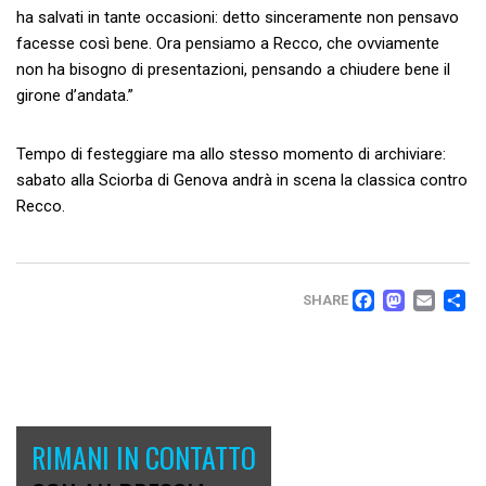
ha salvati in tante occasioni: detto sinceramente non pensavo
facesse così bene. Ora pensiamo a Recco, che ovviamente
non ha bisogno di presentazioni, pensando a chiudere bene il
girone d’andata.”
Tempo di festeggiare ma allo stesso momento di archiviare:
sabato alla Sciorba di Genova andrà in scena la classica contro
Recco.
FACEB
MAS
EM
C
SHARE
RIMANI IN CONTATTO