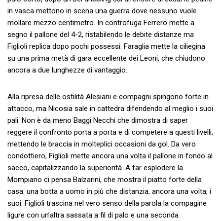
in vasca mettono in scena una guerra dove nessuno vuole
mollare mezzo centimetro. In controfuga Ferrero mette a
segno il pallone del 4-2, ristabilendo le debite distanze ma
Figlioli replica dopo pochi possessi. Faraglia mette la ciliegina
su una prima metà di gara eccellente dei Leoni, che chiudono
ancora a due lunghezze di vantaggio.
Alla ripresa delle ostilità Alesiani e compagni spingono forte in
attacco, ma Nicosia sale in cattedra difendendo al meglio i suoi
pali. Non è da meno Baggi Necchi che dimostra di saper
reggere il confronto porta a porta e di competere a questi livelli,
mettendo le braccia in molteplici occasioni da gol. Da vero
condottiero, Figlioli mette ancora una volta il pallone in fondo al
sacco, capitalizzando la superiorità. A far esplodere la
Mompiano ci pensa Balzarini, che mostra il piatto forte della
casa: una botta a uomo in più che distanzia, ancora una volta, i
suoi. Figlioli trascina nel vero senso della parola la compagine
ligure con un’altra sassata a fil di palo e una seconda