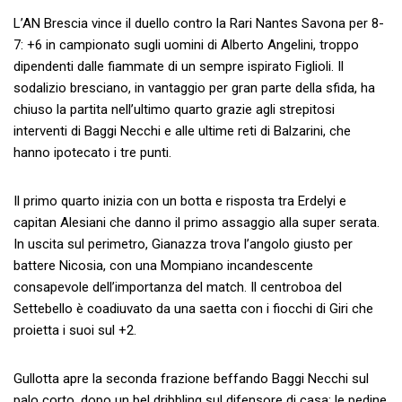
L’AN Brescia vince il duello contro la Rari Nantes Savona per 8-
7: +6 in campionato sugli uomini di Alberto Angelini, troppo
dipendenti dalle fiammate di un sempre ispirato Figlioli. Il
sodalizio bresciano, in vantaggio per gran parte della sfida, ha
chiuso la partita nell’ultimo quarto grazie agli strepitosi
interventi di Baggi Necchi e alle ultime reti di Balzarini, che
hanno ipotecato i tre punti.
Il primo quarto inizia con un botta e risposta tra Erdelyi e
capitan Alesiani che danno il primo assaggio alla super serata.
In uscita sul perimetro, Gianazza trova l’angolo giusto per
battere Nicosia, con una Mompiano incandescente
consapevole dell’importanza del match. Il centroboa del
Settebello è coadiuvato da una saetta con i fiocchi di Giri che
proietta i suoi sul +2.
Gullotta apre la seconda frazione beffando Baggi Necchi sul
palo corto, dopo un bel dribbling sul difensore di casa; le pedine