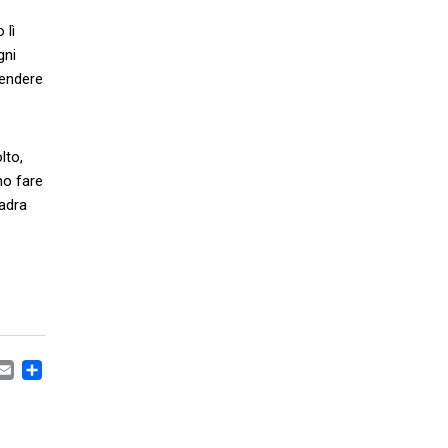
 lì
gni
rendere
lto,
mo fare
uadra
CEBOOK
MASTODON
EMAIL
CONDIVIDI