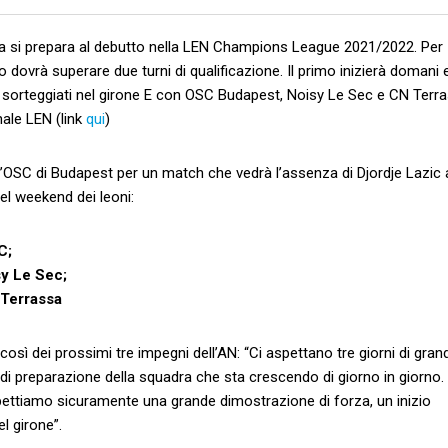
ia si prepara al debutto nella LEN Champions League 2021/2022. Per
dovrà superare due turni di qualificazione. Il primo inizierà domani e
ti sorteggiati nel girone E con OSC Budapest, Noisy Le Sec e CN Terra
nale LEN (link
qui
)
 l’OSC di Budapest per un match che vedrà l’assenza di Djordje Lazic 
l weekend dei leoni:
C;
sy Le Sec;
 Terrassa
osì dei prossimi tre impegni dell’AN: “Ci aspettano tre giorni di grand
di preparazione della squadra che sta crescendo di giorno in giorno. 
pettiamo sicuramente una grande dimostrazione di forza, un inizio
l girone”.