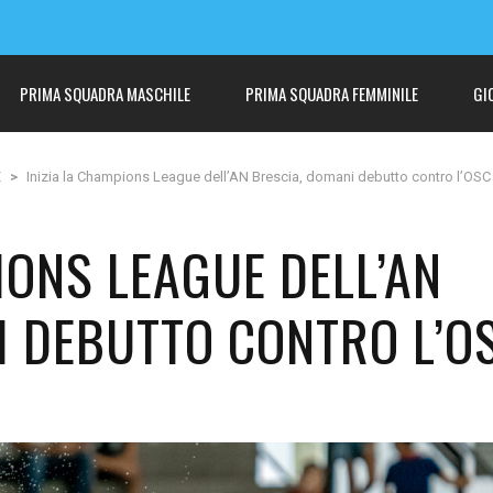
PRIMA SQUADRA MASCHILE
PRIMA SQUADRA FEMMINILE
GI
E
>
Inizia la Champions League dell’AN Brescia, domani debutto contro l’OSC
IONS LEAGUE DELL’AN
I DEBUTTO CONTRO L’O