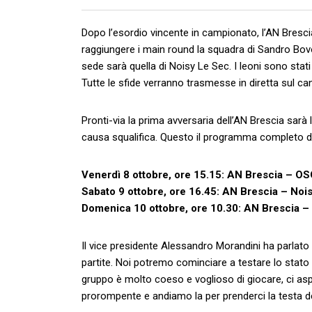
Dopo l’esordio vincente in campionato, l’AN Bresc
raggiungere i main round la squadra di Sandro Bovo 
sede sarà quella di Noisy Le Sec. I leoni sono sta
Tutte le sfide verranno trasmesse in diretta sul ca
Pronti-via la prima avversaria dell’AN Brescia sarà
causa squalifica. Questo il programma completo de
Venerdì 8 ottobre, ore 15.15: AN Brescia – OS
Sabato 9 ottobre, ore 16.45: AN Brescia – Noi
Domenica 10 ottobre, ore 10.30: AN Brescia –
Il vice presidente Alessandro Morandini ha parlato c
partite. Noi potremo cominciare a testare lo stato 
gruppo è molto coeso e voglioso di giocare, ci as
prorompente e andiamo la per prenderci la testa de