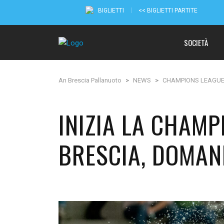
BIGLIETTI
<< BIGLIETTI PARTITE
SOCIETÀ
An Brescia Pallanuoto
>
NEWS
>
CHAMPIONS LEAGU
INIZIA LA CHAMP
BRESCIA, DOMAN