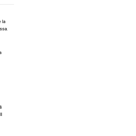
 la
ssa.
a
i
Il