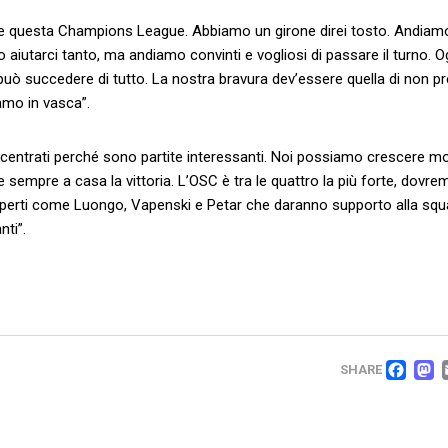
Parte questa Champions League. Abbiamo un girone direi tosto. Andiamo
aiutarci tanto, ma andiamo convinti e vogliosi di passare il turno. O
può succedere di tutto. La nostra bravura dev’essere quella di non p
amo in vasca”.
entrati perché sono partite interessanti. Noi possiamo crescere mo
e sempre a casa la vittoria. L’OSC è tra le quattro la più forte, dovre
 esperti come Luongo, Vapenski e Petar che daranno supporto alla sq
ti”.
FA
SHARE