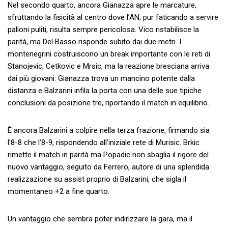
Nel secondo quarto, ancora Gianazza apre le marcature,
sfruttando la fisicità al centro dove l’AN, pur faticando a servire
palloni puliti, risulta sempre pericolosa. Vico ristabilisce la
parità, ma Del Basso risponde subito dai due metri. I
montenegrini costruiscono un break importante con le reti di
Stanojevic, Cetkovic e Mrsic, ma la reazione bresciana arriva
dai più giovani: Gianazza trova un mancino potente dalla
distanza e Balzarini infila la porta con una delle sue tipiche
conclusioni da posizione tre, riportando il match in equilibrio.
È ancora Balzarini a colpire nella terza frazione, firmando sia
l’8-8 che l’8-9, rispondendo all’iniziale rete di Murisic. Brkic
rimette il match in parità ma Popadic non sbaglia il rigore del
nuovo vantaggio, seguito da Ferrero, autore di una splendida
realizzazione su assist proprio di Balzarini, che sigla il
momentaneo +2 a fine quarto.
Un vantaggio che sembra poter indirizzare la gara, ma il