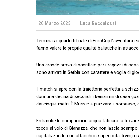
20 Marzo 2025
Luca Beccalossi
Termina ai quarti di finale di EuroCup l’avventura e
fanno valere le proprie qualità balistiche in attacc
Una grande prova di sacrificio per i ragazzi di coac
sono arrivati in Serbia con carattere e voglia di gioc
Il match si apre con la traiettoria perfetta a schiz
dura una decina di secondi: i beniamini di casa g
dai cinque metri. È Murisic a piazzare il sorpasso,
Entrambe le compagini in acqua faticano a trovare l
tocco al volo di Gianazza, che non lascia scampo a
capitalizzando due attacchi in superiorità. Irving