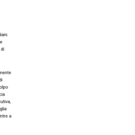
iani.
ne
 di
amente
di
colpo
cia
utiva,
glia
ntre a