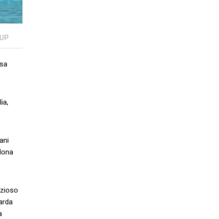
CUP
asa
ia,
ani
rdona
izioso
arda
a