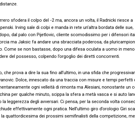
 distanze.
errero sfodera il colpo del -2 ma, ancora un volta, il Radnicki riesce a
enski. Irving sale di colpi e manda in rete un’altra bordata delle sue,
po, dal palo con Pijetlovic, cliente scomodissimo per i difensori ital
ccorcia ma Jaksic fa andare una sbracciata poderosa, da pluricampio
aggio. Come se non bastasse, dopo una difesa oculata a uomo in meno
dere del possesso, colpendo l’orgoglio dei diretti concorrenti.
 che prova a dire la sua fino all’ultimo, in una sfida che progressiv
vanovic. Dolce, innescato da una traccia con misure e tempi perfetti 
mentaneamente ogni velleità di rimonta ma Alesiani, nonostante un 
nchina per qualche minuto, scippa la sfera a metà vasca e si auto lan
la leggerezza degli avversari. Ci pensa, per la seconda volta consec
iude effettivamente ogni pratica. Nell’ultimo giro d’orologio Giri sca
 la quattordicesima dei prossimi semifinalisti della competizione, me