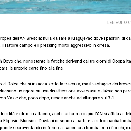
LEN EURO 
uropea dell’AN Brescia: nulla da fare a Kragujevac dove i padroni di c
o, il fattore campo e il pressing molto aggressivo in difesa.
h Bovo che, nonostante le fatiche derivanti dai tre giorni di Coppa Ital
arsi le proprie carte fino alla fine.
zo di Dolce che si insacca sotto la traversa, ma il vantaggio dei bresci
uadagnano un rigore su una disattenzione avversaria e Jaksic non pe
 con Vasic che, poco dopo, riesce anche ad allungare sul 3-1.
ucidità e ritmo in attacco, anche ad uomo in più: l’AN si affida al del
 Filipovic. Murisic e Davdani riescono a battere la retroguardia lomb
 risponde scaraventando in fondo al sacco una bomba con i fiocchi, m