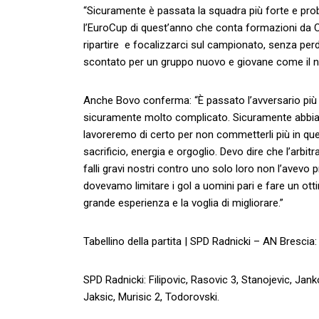
“Sicuramente è passata la squadra più forte e pro
l’EuroCup di quest’anno che conta formazioni da Ch
ripartire e focalizzarci sul campionato, senza perde
scontato per un gruppo nuovo e giovane come il n
Anche Bovo conferma: “È passato l’avversario più for
sicuramente molto complicato. Sicuramente abbiamo
lavoreremo di certo per non commetterli più in que
sacrificio, energia e orgoglio. Devo dire che l’arbi
falli gravi nostri contro uno solo loro non l’avev
dovevamo limitare i gol a uomini pari e fare un ot
grande esperienza e la voglia di migliorare.”
Tabellino della partita | SPD Radnicki – AN Brescia: 
SPD Radnicki: Filipovic, Rasovic 3, Stanojevic, Janko
Jaksic, Murisic 2, Todorovski.