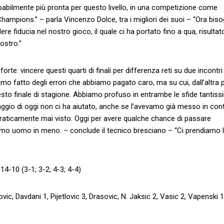
babilmente più pronta per questo livello, in una competizione come
ampions.” – parla Vincenzo Dolce, tra i migliori dei suoi – “Ora bis
re fiducia nel nostro gioco, il quale ci ha portato fino a qua, risulta
ostro.”
te: vincere questi quarti di finali per differenza reti su due incontri
 fatto degli errori che abbiamo pagato caro, ma su cui, dall’altra p
sto finale di stagione. Abbiamo profuso in entrambe le sfide tantis
traggio di oggi non ci ha aiutato, anche se l’avevamo già messo in con
o praticamente mai visto. Oggi per avere qualche chance di passare
timo uomo in meno. – conclude il tecnico bresciano – “Ci prendiamo 
14-10 (3-1; 3-2; 4-3; 4-4)
vic, Davdani 1, Pijetlovic 3, Drasovic, N. Jaksic 2, Vasic 2, Vapenski 1,