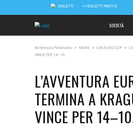
BIGLIETTI
<< BIGLIETTI PARTITE
SOCIETÀ
An Brescia Pallanuoto
>
NEWS
>
LEN EURO CUP
>
L
VINCE PER 14–10.
L’AVVENTURA EU
TERMINA A KRAGU
VINCE PER 14–10