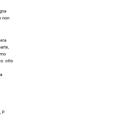
ogna
to non
 era
arte,
simo
to: otto
la
 P.