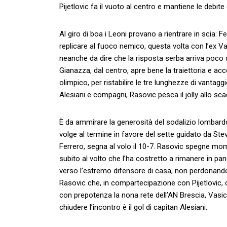
Pijetlovic fa il vuoto al centro e mantiene le debite
Al giro di boa i Leoni provano a rientrare in scia: F
replicare al fuoco nemico, questa volta con l’ex Vap
neanche da dire che la risposta serba arriva poco do
Gianazza, dal centro, apre bene la traiettoria e a
olimpico, per ristabilire le tre lunghezze di vant
Alesiani e compagni, Rasovic pesca il jolly allo sca
È da ammirare la generosità del sodalizio lombardo,
volge al termine in favore del sette guidato da Ste
Ferrero, segna al volo il 10-7. Rasovic spegne mo
subito al volto che l’ha costretto a rimanere in pa
verso l’estremo difensore di casa, non perdonando 
Rasovic che, in compartecipazione con Pijetlovic, ch
con prepotenza la nona rete dell’AN Brescia, Vasic
chiudere l’incontro è il gol di capitan Alesiani.