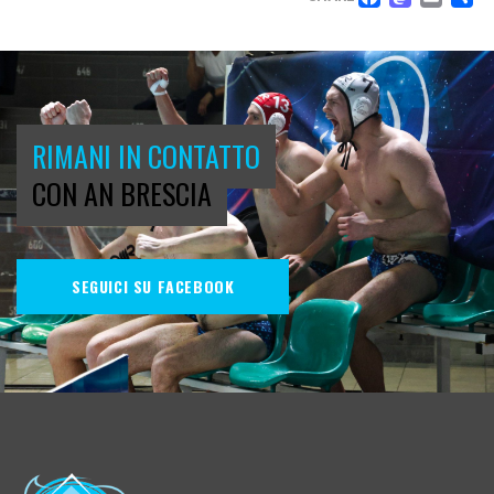
FACEB
MAS
EM
C
RIMANI IN CONTATTO
CON AN BRESCIA
SEGUICI SU FACEBOOK