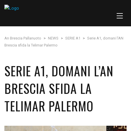
An Brescia Pallanuoto
>
NEWS
>
SERIE A1
>
Serie A1, domani l’AN
Brescia sfida la Telimar Palermo
SERIE A1, DOMANI L’AN
BRESCIA SFIDA LA
TELIMAR PALERMO