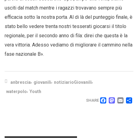
usciti dal match mentre i ragazzi trovavano sempre più
efficacia sotto la nostra porta. Al di là del punteggio finale, è
stato bello vedere trenta nostri tesserati giocarsi il titolo
regionale, per il secondo anno di fila: direi che questa è la
vera vittoria. Adesso vediamo di migliorare il cammino nella
fase nazionale B».
,
,
,
anbrescia
giovanili
notiziarioGiovanili
,
waterpolo
Youth
FACEB
MAS
EM
C
SHARE