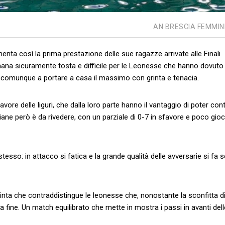
AN BRESCIA FEMMIN
nta così la prima prestazione delle sue ragazze arrivate alle Finali
mana sicuramente tosta e difficile per le Leonesse che hanno dovuto
o comunque a portare a casa il massimo con grinta e tenacia.
ore delle liguri, che dalla loro parte hanno il vantaggio di poter con
sciane però è da rivedere, con un parziale di 0-7 in sfavore e poco gio
sso: in attacco si fatica e la grande qualità delle avversarie si fa s
grinta che contraddistingue le leonesse che, nonostante la sconfitta d
a fine. Un match equilibrato che mette in mostra i passi in avanti dell