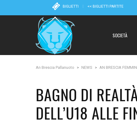
BIGLIETTI
<< BIGLIETTI PARTITE
SOCIETÀ
An Brescia Pallanuoto
>
NEWS
>
AN BRESCIA FEMMIN
BAGNO DI REALTÀ
DELL’U18 ALLE FI