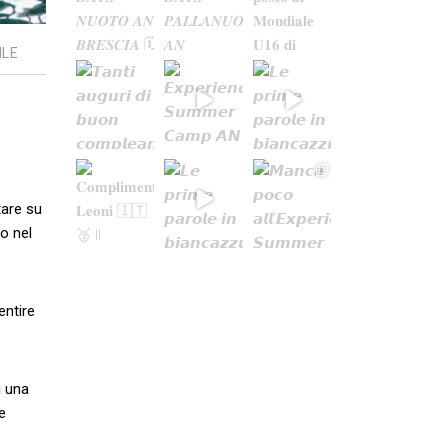
ILE
tare su
co nel
entire
i una
e