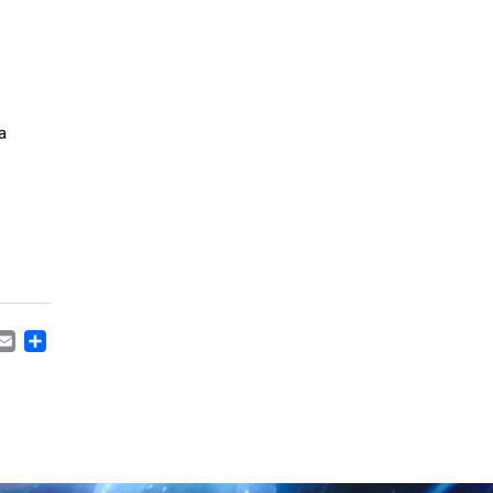
a
CEBOOK
MASTODON
EMAIL
CONDIVIDI