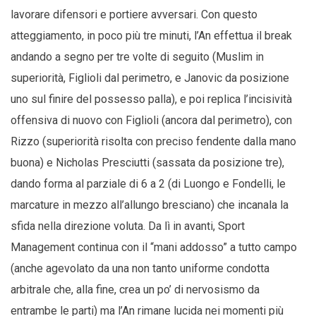
lavorare difensori e portiere avversari. Con questo
atteggiamento, in poco più tre minuti, l’An effettua il break
andando a segno per tre volte di seguito (Muslim in
superiorità, Figlioli dal perimetro, e Janovic da posizione
uno sul finire del possesso palla), e poi replica l’incisività
offensiva di nuovo con Figlioli (ancora dal perimetro), con
Rizzo (superiorità risolta con preciso fendente dalla mano
buona) e Nicholas Presciutti (sassata da posizione tre),
dando forma al parziale di 6 a 2 (di Luongo e Fondelli, le
marcature in mezzo all’allungo bresciano) che incanala la
sfida nella direzione voluta. Da lì in avanti, Sport
Management continua con il “mani addosso” a tutto campo
(anche agevolato da una non tanto uniforme condotta
arbitrale che, alla fine, crea un po’ di nervosismo da
entrambe le parti) ma l’An rimane lucida nei momenti più