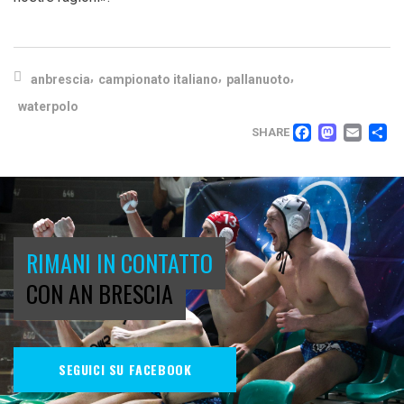
,
,
,
anbrescia
campionato italiano
pallanuoto
waterpolo
FACEB
MAS
EM
C
SHARE
RIMANI IN CONTATTO
CON AN BRESCIA
SEGUICI SU FACEBOOK