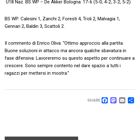
U18 Naz. BS WP – De Akker Bologna: 17-6 (5-0; 4-2; 3-2; 5-2)
BS WP: Calesini 1, Zanchi 2, Foresti 4, Troli 2, Malvagia 1,
Gennari 2, Baldin 3, Scattoli 2.
Il commento di Enrico Oliva: “Ottimo approccio alla partita.
Buone soluzioni in attacco ma ancora qualche sbavatura in
fase difensiva. Lavoreremo su questo aspetto per continuare a
crescere. Sono sempre contento nel dare spazio a tutti i
ragazzi per mettersi in mostra.”
FACEB
MAS
EM
C
SHARE