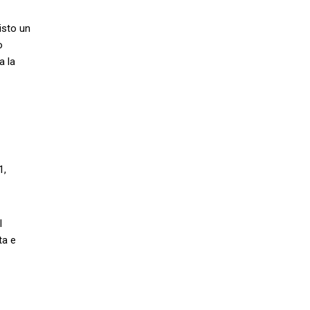
isto un
o
a la
1,
l
ta e