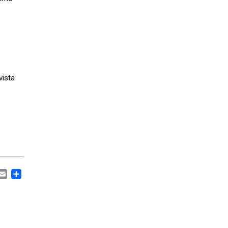
vista
CEBOOK
MASTODON
EMAIL
CONDIVIDI