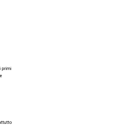
 primi
me
attutto