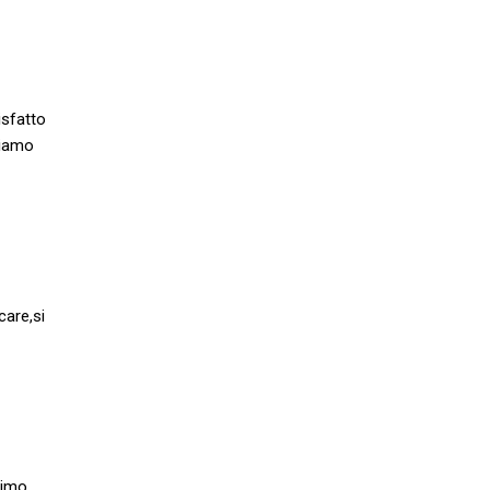
isfatto
hiamo
care,si
rimo