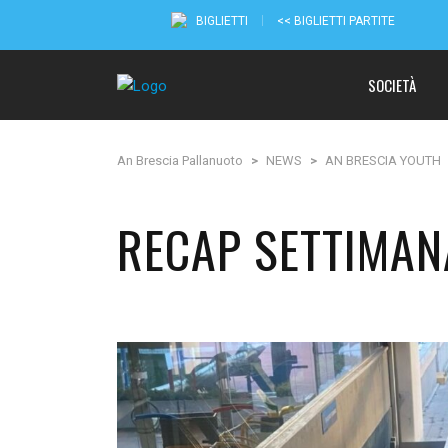
BIGLIETTI
<< BIGLIETTI PARTITE
SOCIETÀ
An Brescia Pallanuoto
>
NEWS
>
AN BRESCIA YOUTH
RECAP SETTIMANA