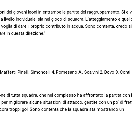
ni dei giovani leoni in entrambe le partite del raggruppamento. Si è v
a livello individuale, sia nel gioco di squadra. L’atteggiamento è quell
oglia di dare il proprio contributo in acqua. Sono contenta, credo si
re in questa direzione.”
fetti, Pinelli, Simoncelli 4, Pomesano A., Scalvini 2, Bovo 8, Conti 
 di tutta squadra, che nel complesso ha affrontato la partita con i
r migliorare alcune situazioni di attacco, gestite con un po’ di fret
 ancora troppi gol. Sono contenta che la squadra sta mostrando un