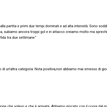
lla partita e primi due tempi dominati e ad alta intensità. Sono sodd
ifesa, subiamo ancora troppi gol e in attacco creiamo molto ma sprec
fida tra due settimane.”
ro di un’altra categoria. Nota positiva,non abbiamo mai smesso di gio
one che volevo e che è arrivata. Abbiamo giocato con il cuore dal p